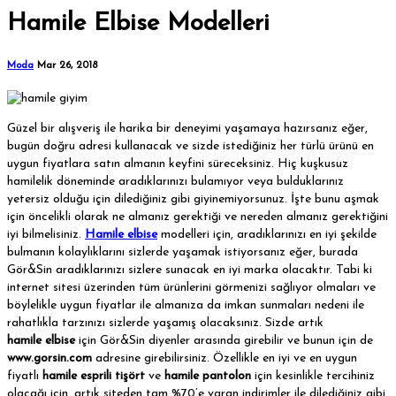
Hamile Elbise Modelleri
Moda
Mar 26, 2018
Güzel bir alışveriş ile harika bir deneyimi yaşamaya hazırsanız eğer,
bugün doğru adresi kullanacak ve sizde istediğiniz her türlü ürünü en
uygun fiyatlara satın almanın keyfini süreceksiniz. Hiç kuşkusuz
hamilelik döneminde aradıklarınızı bulamıyor veya bulduklarınız
yetersiz olduğu için dilediğiniz gibi giyinemiyorsunuz. İşte bunu aşmak
için öncelikli olarak ne almanız gerektiği ve nereden almanız gerektiğini
iyi bilmelisiniz.
Hamile elbise
modelleri için, aradıklarınızı en iyi şekilde
bulmanın kolaylıklarını sizlerde yaşamak istiyorsanız eğer, burada
Gör&Sin aradıklarınızı sizlere sunacak en iyi marka olacaktır. Tabi ki
internet sitesi üzerinden tüm ürünlerini görmenizi sağlıyor olmaları ve
böylelikle uygun fiyatlar ile almanıza da imkan sunmaları nedeni ile
rahatlıkla tarzınızı sizlerde yaşamış olacaksınız. Sizde artık
hamile elbise
için Gör&Sin diyenler arasında girebilir ve bunun için de
www.gorsin.com
adresine girebilirsiniz. Özellikle en iyi ve en uygun
fiyatlı
hamile esprili tişört
ve
hamile pantolon
için kesinlikle tercihiniz
olacağı için, artık siteden tam %70’e varan indirimler ile dilediğiniz gibi