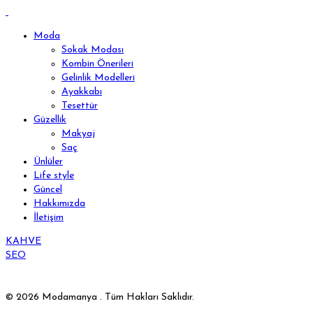
Moda
Sokak Modası
Kombin Önerileri
Gelinlik Modelleri
Ayakkabı
Tesettür
Güzellik
Makyaj
Saç
Ünlüler
Life style
Güncel
Hakkımızda
İletişim
KAHVE
SEO
© 2026 Modamanya . Tüm Hakları Saklıdır.