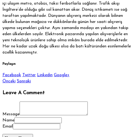
içi ulaşım metro, otobüs, taksi feribotlarla sağlanır. Trafik akışı
İngiltere’de olduğu gibi sol kanattan akar. Dönüş istikameti ise sağ
taraftan yapılmaktadır. Dünyanın alışveriş merkezi olarak bilinen
ülkede bulunan mağaza ve dükkânlarda günün her saati alışveriş
yapma seçenekleri çoktur. Aynı zamanda modayı en yakından takip
eden ülkelerden sayılır. Elektronik pazarında yapılan alışverişlerle en
yeni teknolojik ürünlere sahip olma imkânı burada elde edilmektedir.
Her ne kadar uzak doğu ülkesi olsa da batı kültüründen esinlemelerle
özellik kazanmıştır.
Paylaşın
Facebook
Twitter
Linkedin
Google+
Önceki
Sonraki
Leave A Comment
Message
Name
Email