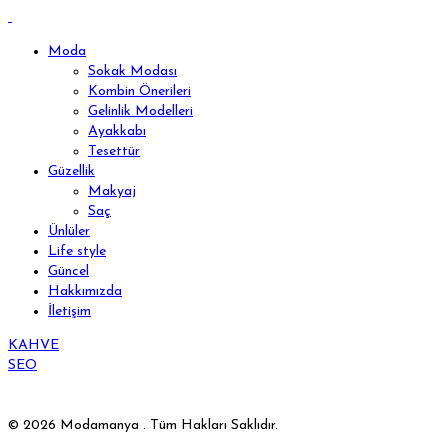
Moda
Sokak Modası
Kombin Önerileri
Gelinlik Modelleri
Ayakkabı
Tesettür
Güzellik
Makyaj
Saç
Ünlüler
Life style
Güncel
Hakkımızda
İletişim
KAHVE
SEO
© 2026 Modamanya . Tüm Hakları Saklıdır.