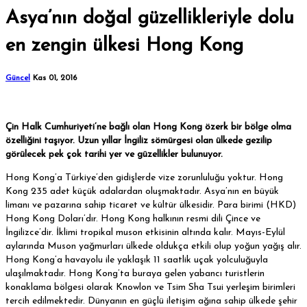
Asya’nın doğal güzellikleriyle dolu
en zengin ülkesi Hong Kong
Güncel
Kas 01, 2016
Çin Halk Cumhuriyeti’ne bağlı olan Hong Kong özerk bir bölge olma
özelliğini taşıyor. Uzun yıllar İngiliz sömürgesi olan ülkede gezilip
görülecek pek çok tarihi yer ve güzellikler bulunuyor.
Hong Kong’a Türkiye’den gidişlerde vize zorunluluğu yoktur. Hong
Kong 235 adet küçük adalardan oluşmaktadır. Asya’nın en büyük
limanı ve pazarına sahip ticaret ve kültür ülkesidir. Para birimi (HKD)
Hong Kong Doları’dır. Hong Kong halkının resmi dili Çince ve
İngilizce’dir. İklimi tropikal muson etkisinin altında kalır. Mayıs-Eylül
aylarında Muson yağmurları ülkede oldukça etkili olup yoğun yağış alır.
Hong Kong’a havayolu ile yaklaşık 11 saatlik uçak yolculuğuyla
ulaşılmaktadır. Hong Kong’ta buraya gelen yabancı turistlerin
konaklama bölgesi olarak Knowlon ve Tsim Sha Tsui yerleşim birimleri
tercih edilmektedir. Dünyanın en güçlü iletişim ağına sahip ülkede şehir