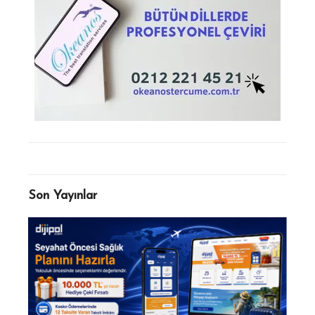
Son Yayınlar
ı:
Beya
Günce