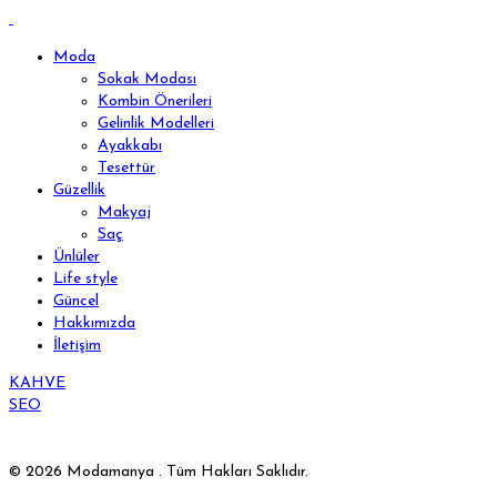
Moda
Sokak Modası
Kombin Önerileri
Gelinlik Modelleri
Ayakkabı
Tesettür
Güzellik
Makyaj
Saç
Ünlüler
Life style
Güncel
Hakkımızda
İletişim
KAHVE
SEO
© 2026 Modamanya . Tüm Hakları Saklıdır.