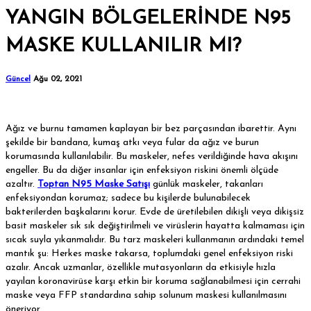
YANGIN BÖLGELERİNDE N95
MASKE KULLANILIR MI?
Güncel
Ağu 02, 2021
Ağız ve burnu tamamen kaplayan bir bez parçasından ibarettir. Aynı
şekilde bir bandana, kumaş atkı veya fular da ağız ve burun
korumasında kullanılabilir. Bu maskeler, nefes verildiğinde hava akışını
engeller. Bu da diğer insanlar için enfeksiyon riskini önemli ölçüde
azaltır.
Toptan N95 Maske Satışı
günlük maskeler, takanları
enfeksiyondan korumaz; sadece bu kişilerde bulunabilecek
bakterilerden başkalarını korur. Evde de üretilebilen dikişli veya dikişsiz
basit maskeler sık sık değiştirilmeli ve virüslerin hayatta kalmaması için
sıcak suyla yıkanmalıdır. Bu tarz maskeleri kullanmanın ardındaki temel
mantık şu: Herkes maske takarsa, toplumdaki genel enfeksiyon riski
azalır. Ancak uzmanlar, özellikle mutasyonların da etkisiyle hızla
yayılan koronavirüse karşı etkin bir koruma sağlanabilmesi için cerrahi
maske veya FFP standardına sahip solunum maskesi kullanılmasını
öneriyor.