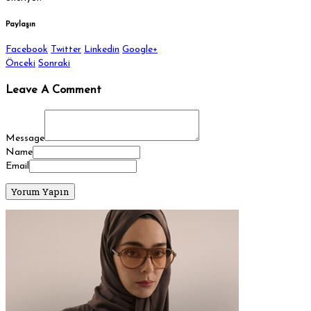
Paylaşın
Facebook
Twitter
Linkedin
Google+
Önceki
Sonraki
Leave A Comment
Message
Name
Email