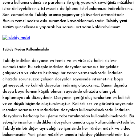
sonra kullanıcı adınız ve parolanız ile giriş yaparak sevdiğiniz müzikleri
ister dinleyebilirsiniz isterseniz de İphone telefonlarınıza indirebilirsiniz.
Son zamanlarda
Tubidy arama yapmıyor
şikâyetleri artmaktadır.
Bunun temel nedeni eski sürümden kaynaklanmaktadır.
Tubidy yeni
sürüm
güncellemesi yaparak bu sorunu ortadan kaldırabilirsiniz.
Tubidy Neden Kullanılmalıdır
Tubidy indirilen dosyanın en temiz ve en virüssüz halini sizlere
sunmaktadır. Bu sebeple indirilen dosyalar sorunsuz bir şekilde
çalışmakta ve cihaza herhangi bir zarar vermemektedir. İndirilen
cihazda sorunsuzca çalışan dosyalar sayesinde internetiniz boşa
gitmeyecek ve kaliteli dosyaları indirmiş olacaksınız. Bunun dışında
dosya boyutlarının küçük olması sayesinde cihazda alanı çok
kaplamayacak düzeydedir. Dosyanın içeriği oluşturulurken en kaliteli
ve en düşük biçimde oluşturulmuştur. Kaliteli ses ve görüntü sayesinde
insanlar sorunsuzca indirdikleri dosyaları kullanabilmektedir. İndirilen
dosyaların herhangi bir işleme tabi tutulmadan kullanılabilmektedir. Bu
sebeple insanlar indirdikleri dosyaları anında açıp kullanabilmektedirler.
Tubidy’nin bir diğer ayrıcalığı ise içerisinde her türden müzik ve video
bulunmasıdır. Yeni çıkan müzikler anında tubidye yüklenmektedir. Bu