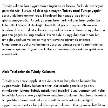
Tubidy kullanıcıları uygulamanın İngilizce ve birçok farklı dil desteğini
görmektedir. Türkçe dil desteği olmayan
Tubidy nasıl Türkçe yapılır
sorusu akıllara gelmektedir. Maalesef bu konuda size bir yol
gösteremeyeceğiz. Ancak yazılımcılara Türk kullanıcıların yoğun bir
talebi ile Türkçe dil desteği istenebilir. Ayrıca program ülkemizde
bundan dolayı boykot edilerek de yazılımcıların bu konuda uygulamayı
gözden geçirmesi sağlanabilir. Netice de bu uygulamalar ticari bir
amaçla yapılıyor ve kimse müşteri kaybına uğramak istemez.
Uygulamanın üyeliği ve kullanımı ücretsiz olması para kazanmadıkları
anlamına gelmez. Uygulama kullanıcı üyelerine göre reklam geliri elde
etmektedir.
Akıllı Telefonlar da Tubidy Kullanımı
Tubidy play store, apple store de ücretsiz bir şekilde bulunan bir
uygulamadır. Tubidy kullanıcılarının akıllarında genellikle şu soru
olmaktadır.
İphone Tubidy müzik nasıl indirilir?
Bunu yapmak çok kolay
öncelikle Apple store ye gidilerek uygulama bulunur. Uygulama ücretsiz
bir şekilde İphone telefonlarınıza indirilir ve ücretsiz indirdiğiniz
uygulamaya ücretsiz bir şekilde üye olabilirsiniz. Üye işlemleri bittikten