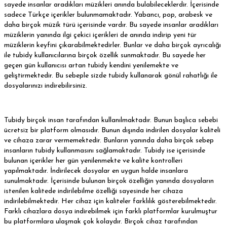
sayede insanlar aradıkları müzikleri anında bulabileceklerdir. İçerisinde
sadece Türkçe içerikler bulunmamaktadır. Yabancı, pop, arabesk ve
daha birçok müzik türü içerisinde vardır. Bu sayede insanlar aradıkları
müziklerin yanında ilgi çekici içerikleri de anında indirip yeni tür
müziklerin keyfini çıkarabilmektedirler. Bunlar ve daha birçok ayrıcalığı
ile tubidy kullanıcılarına birçok özellik sunmaktadır. Bu sayede her
geçen gün kullanıcısı artan tubidy kendini yenilemekte ve
geliştirmektedir. Bu sebeple sizde tubidy kullanarak gönül rahatlığı ile
dosyalarınızı indirebilirsiniz.
Tubidy birçok insan tarafından kullanılmaktadır. Bunun başlıca sebebi
ücretsiz bir platform olmasıdır. Bunun dışında indirilen dosyalar kaliteli
ve cihaza zarar vermemektedir. Bunların yanında daha birçok sebep
insanların tubidy kullanmasını sağlamaktadır. Tubidy ise içerisinde
bulunan içerikler her gün yenilenmekte ve kalite kontrolleri
yapılmaktadır. İndirilecek dosyalar en uygun halde insanlara
sunulmaktadır. İçerisinde bulunan birçok özelliğin yanında dosyaların
istenilen kalitede indirilebilme özelliği sayesinde her cihaza
indirilebilmektedir. Her cihaz için kaliteler farklılık gösterebilmektedir.
Farklı cihazlara dosya indirebilmek için farklı platformlar kurulmuştur
bu platformlara ulaşmak çok kolaydır. Birçok cihaz tarafından