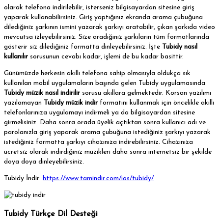
olarak telefona indirilebilir, isterseniz bilgisayardan sitesine giriş
yaparak kullanabilirsiniz. Giriş yaptığınız ekranda arama çubuğuna
dilediğiniz şarkının ismini yazarak şarkıyı aratabilir, çıkan şarkıda video
mevcutsa izleyebilirsiniz. Size aradığınız şarkıların tüm formatlarında
gösterir siz dilediğiniz formatta dinleyebilirsiniz. İşte
Tubidy nasıl
kullanılır
sorusunun cevabı kadar, işlemi de bu kadar basittir.
Günümüzde herkesin akıllı telefona sahip olmasıyla oldukça sık
kullanılan mobil uygulamaların başında gelen Tubidy uygulamasında
Tubidy müzik nasıl indirilir
sorusu akıllara gelmektedir. Korsan yazılımı
yazılamayan
Tubidy müzik indir
formatını kullanmak için öncelikle akıllı
telefonlarınıza uygulamayı indirmeli ya da bilgisayardan sitesine
girmelisiniz. Daha sonra orada üyelik açtıktan sonra kullanıcı adı ve
parolanızla giriş yaparak arama çubuğuna istediğiniz şarkıyı yazarak
istediğiniz formatta şarkıyı cihazınıza indirebilirsiniz. Cihazınıza
ücretsiz olarak indirdiğiniz müzikleri daha sonra internetsiz bir şekilde
doya doya dinleyebilirsiniz.
Tubidy İndir:
https://www.tamindir.com/ios/tubidy/
Tubidy Türkçe Dil Desteği