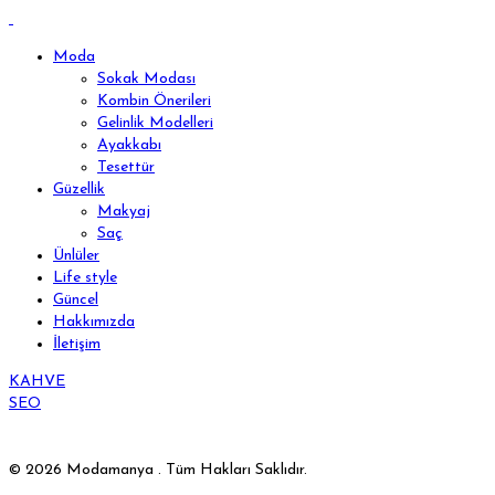
Moda
Sokak Modası
Kombin Önerileri
Gelinlik Modelleri
Ayakkabı
Tesettür
Güzellik
Makyaj
Saç
Ünlüler
Life style
Güncel
Hakkımızda
İletişim
KAHVE
SEO
© 2026 Modamanya . Tüm Hakları Saklıdır.