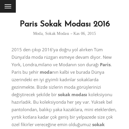
Paris Sokak Modası 2016
Moda
,
Sokak Modası
Kas 06, 2015
2015 den çıkıp 2016’ya doğru yol alırken Tüm
Dünya’da moda rüzgarı esmeye devam diyor. New
York, Londra,milano ve Modanın son durağı
Paris
.
Paris bu şehir
moda
nın kalbi ve burada Dünya
üzerindeki en iyi giyimli kadınlar sokaklarda
gezinmekte. Bizde sizlerin moda görüşlerinizi
değiştirecek şekilde bir
sokak modası
koleksiyonu
hazırladık. Bu koleksiyonda her şey var. Yüksek bel
pantolondan, balıkçı yaka kazaklara, mini eteklerden,
yırtık kotlara kadar çok geniş bir yelpazede size çok
özel fikirler vereceğine emin olduğumuz
sokak