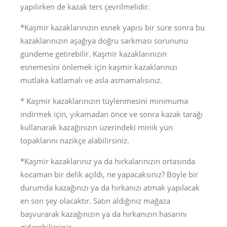
yapılırken de kazak ters çevrilmelidir.
*Kaşmir kazaklarınızın esnek yapısı bir süre sonra bu
kazaklarınızın aşağıya doğru sarkması sorununu
gündeme getirebilir. Kaşmir kazaklarınızın
esnemesini önlemek için kaşmir kazaklarınızı
mutlaka katlamalı ve asla asmamalısınız.
* Kaşmir kazaklarınızın tüylenmesini minimuma
indirmek için, yıkamadan önce ve sonra kazak tarağı
kullanarak kazağınızın üzerindeki minik yün
topaklarını nazikçe alabilirsiniz.
*Kaşmir kazaklarınız ya da hırkalarınızın ortasında
kocaman bir delik açıldı, ne yapacaksınız? Böyle bir
durumda kazağınızı ya da hırkanızı atmak yapılacak
en son şey olacaktır. Satın aldığınız mağaza
başvurarak kazağınızın ya da hırkanızın hasarını