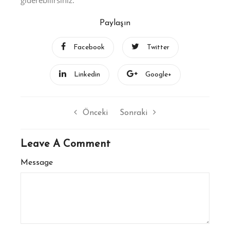
giderebilirsiniz.
Paylaşın
Facebook
Twitter
Linkedin
Google+
Önceki
Sonraki
Leave A Comment
Message