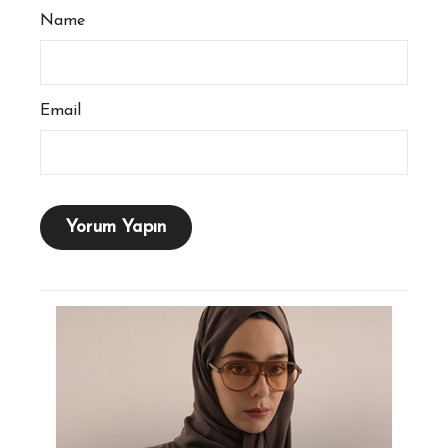
Name
Email