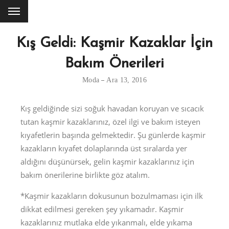
Kış Geldi: Kaşmir Kazaklar İçin
Bakım Önerileri
Moda
Ara 13, 2016
Kış geldiğinde sizi soğuk havadan koruyan ve sıcacık
tutan kaşmir kazaklarınız, özel ilgi ve bakım isteyen
kıyafetlerin başında gelmektedir. Şu günlerde kaşmir
kazakların kıyafet dolaplarında üst sıralarda yer
aldığını düşünürsek, gelin kaşmir kazaklarınız için
bakım önerilerine birlikte göz atalım.
*Kaşmir kazakların dokusunun bozulmaması için ilk
dikkat edilmesi gereken şey yıkamadır. Kaşmir
kazaklarınız mutlaka elde yıkanmalı, elde yıkama