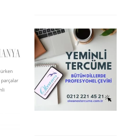
nürken
 parçalar
nli