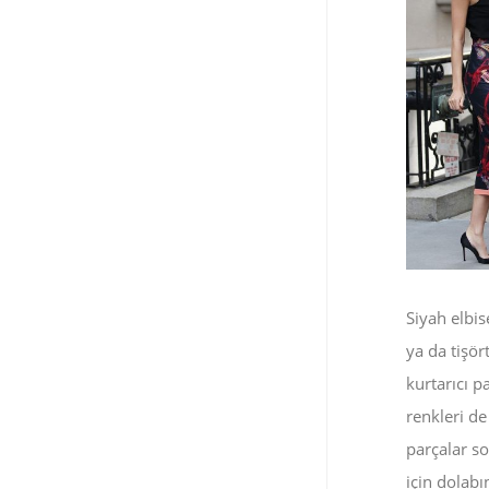
Siyah elbis
ya da tişör
kurtarıcı p
renkleri de
parçalar so
için dolabı