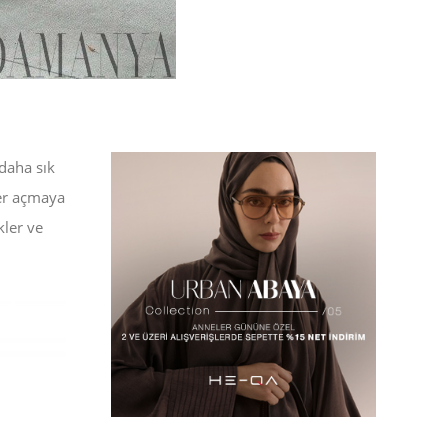
daha sık
yer açmaya
kler ve