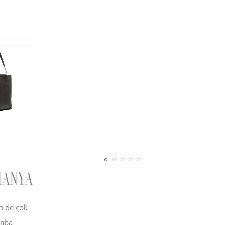
eni Kullanıcı
Kalıp ve
m de çok
haba