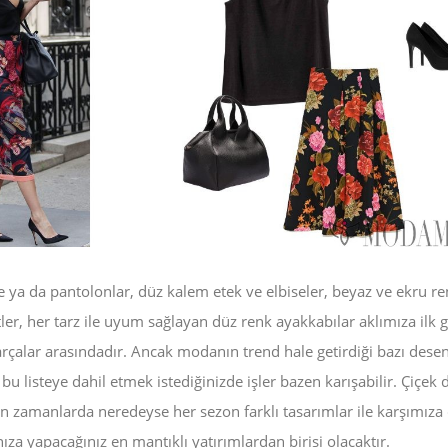
e ya da pantolonlar, düz kalem etek ve elbiseler, beyaz ve ekru re
tler, her tarz ile uyum sağlayan düz renk ayakkabılar aklımıza ilk 
arçalar arasındadır. Ancak modanın trend hale getirdiği bazı dese
 bu listeye dahil etmek istediğinizde işler bazen karışabilir. Çiçek 
hummel Erkek Spor Ayakkabı
Taban Teknolojileri: Yastıklama,
n zamanlarda neredeyse her sezon farklı tasarımlar ile karşımıza ç
Kavrama, Denge
nıza yapacağınız en mantıklı yatırımlardan birisi olacaktır.