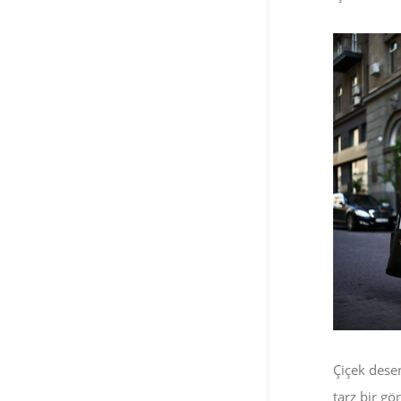
Kaza Haberleri ve Asayiş
Gündemi
Güncel
15 Haziran 2026
Çiçek dese
tarz bir g