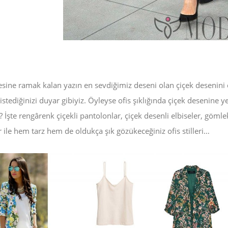
esine ramak kalan yazın en sevdiğimiz deseni olan çiçek desenini 
stediğinizi duyar gibiyiz. Öyleyse ofis şıklığında çiçek desenine 
? İşte rengârenk çiçekli pantolonlar, çiçek desenli elbiseler, gömle
 ile hem tarz hem de oldukça şık gözükeceğiniz ofis stilleri…