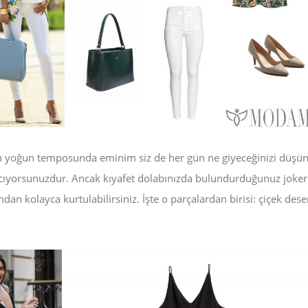
ın yoğun temposunda eminim siz de her gün ne giyeceğinizi düşü
rcıyorsunuzdur. Ancak kıyafet dolabınızda bulundurduğunuz joker
ndan kolayca kurtulabilirsiniz. İşte o parçalardan birisi: çiçek dese