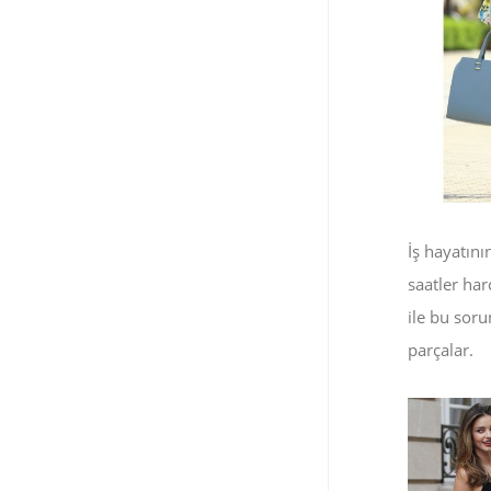
İş hayatın
saatler ha
ile bu soru
parçalar.