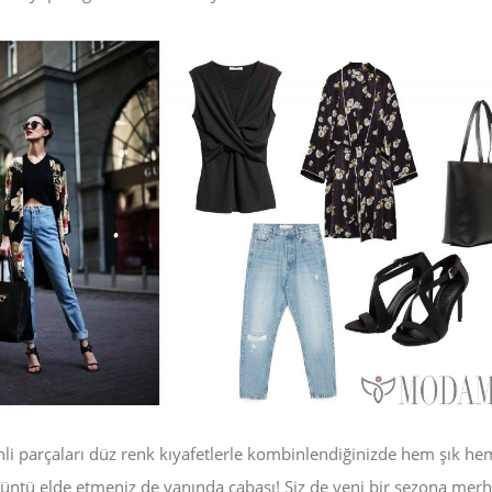
Güncel
13 Mayıs 2026
hummel Sporcu Süty
Yorumları: Destek, 
Dayanıklılık
Güncel
13 Mayıs 2026
nli parçaları düz renk kıyafetlerle kombinlendiğinizde hem şık he
örüntü elde etmeniz de yanında cabası! Siz de yeni bir sezona mer