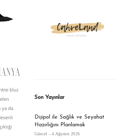
nkte bluz
Son Yayınlar
gelen
n ya da
desenli
Dijipol ile Sağlık ve Seyahat
Beyaz Gö
Hazırlığını Planlamak
ıktığı
Güncel
29
Güncel
4 Ağustos 2026