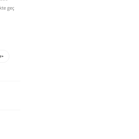
kte geç
e+