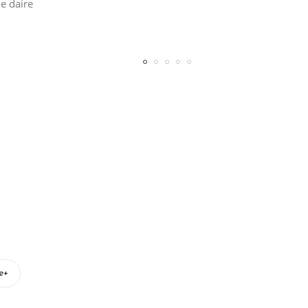
de daire
e+