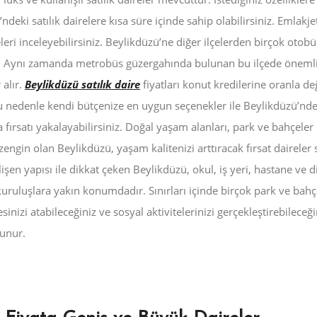
ndeki satılık dairelere kısa süre içinde sahip olabilirsiniz. Emlakjet
eleri inceleyebilirsiniz. Beylikdüzü’ne diğer ilçelerden birçok otobü
. Aynı zamanda metrobüs güzergahında bulunan bu ilçede önemli 
 alır.
Beylikdüzü satılık daire
fiyatları konut kredilerine oranla de
Bu nedenle kendi bütçenize en uygun seçenekler ile Beylikdüzü’nde
 fırsatı yakalayabilirsiniz. Doğal yaşam alanları, park ve bahçeler
ngin olan Beylikdüzü, yaşam kalitenizi arttıracak fırsat daireler
işen yapısı ile dikkat çeken Beylikdüzü, okul, iş yeri, hastane ve d
ruluşlara yakın konumdadır. Sınırları içinde birçok park ve bahçe
sinizi atabileceğiniz ve sosyal aktivitelerinizi gerçekleştirebileceği
lunur.