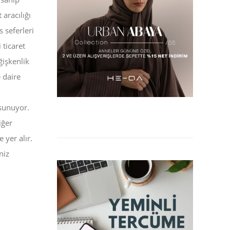
 aracılığı
s seferleri
ticaret
ğişkenlik
 daire
 sunuyor.
iğer
 yer alır.
niz