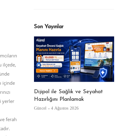
Son Yayınlar
ımcıların
 ilçede,
nünde
ı içinde
rınızı
Dijipol ile Sağlık ve Seyahat
Hazırlığını Planlamak
Beyaz Gö
i yerler
Güncel
4 Ağustos 2026
Güncel
29
 ve ferah
eni Kullanıcı
adır.
Kalıp ve