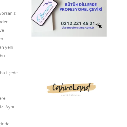
iyorsanız
inden
 ve
en
lan yeni
 bu
 bu ilçede
u
ere
iz. Aynı
çinde