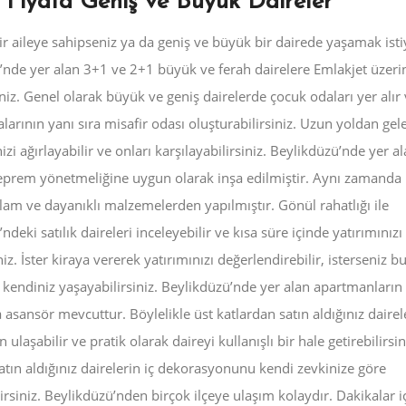
Fiyata Geniş ve Büyük Daireler
ir aileye sahipseniz ya da geniş ve büyük bir dairede yaşamak ist
’nde yer alan 3+1 ve 2+1 büyük ve ferah dairelere Emlakjet üzer
iniz. Genel olarak büyük ve geniş dairelerde çocuk odaları yer alır
arının yanı sıra misafir odası oluşturabilirsiniz. Uzun yoldan gel
nizi ağırlayabilir ve onları karşılayabilirsiniz. Beylikdüzü’nde yer a
eprem yönetmeliğine uygun olarak inşa edilmiştir. Aynı zamanda
lam ve dayanıklı malzemelerden yapılmıştır. Gönül rahatlığı ile
ndeki satılık daireleri inceleyebilir ve kısa süre içinde yatırımınızı
niz. İster kiraya vererek yatırımınızı değerlendirebilir, isterseniz b
 kendiniz yaşayabilirsiniz. Beylikdüzü’nde yer alan apartmanların
asansör mevcuttur. Böylelikle üst katlardan satın aldığınız dairel
ulaşabilir ve pratik olarak daireyi kullanışlı bir hale getirebilirsin
tın aldığınız dairelerin iç dekorasyonunu kendi zevkinize göre
lirsiniz. Beylikdüzü’nden birçok ilçeye ulaşım kolaydır. Dakikalar i