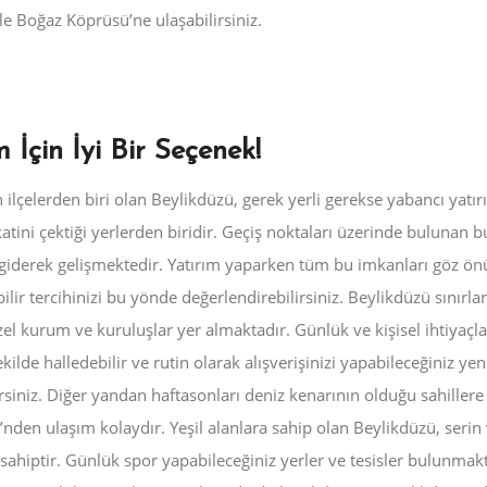
e Boğaz Köprüsü’ne ulaşabilirsiniz.
m İçin İyi Bir Seçenek
!
ilçelerden biri olan Beylikdüzü, gerek yerli gerekse yabancı yatır
atini çektiği yerlerden biridir. Geçiş noktaları üzerinde bulunan bu
 giderek gelişmektedir. Yatırım yaparken tüm bu imkanları göz ö
lir tercihinizi bu yönde değerlendirebilirsiniz. Beylikdüzü sınırlar
el kurum ve kuruluşlar yer almaktadır. Günlük ve kişisel ihtiyaçla
ekilde halledebilir ve rutin olarak alışverişinizi yapabileceğiniz yen
rsiniz. Diğer yandan haftasonları deniz kenarının olduğu sahillere
nden ulaşım kolaydır. Yeşil alanlara sahip olan Beylikdüzü, serin
hummel Erkek Spor Ayakkabı
hummel Sporcu Süty
sahiptir. Günlük spor yapabileceğiniz yerler ve tesisler bulunmakt
Taban Teknolojileri: Yastıklama,
Yorumları: Destek, 