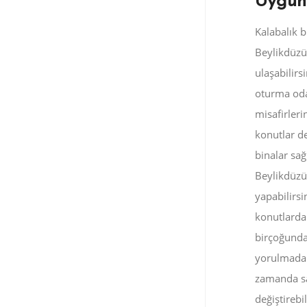
Uygun 
Kalabalık b
Beylikdüzü
ulaşabilirs
oturma odal
misafirleri
konutlar d
binalar sağ
Beylikdüzü’
yapabilirsi
konutlarda
birçoğunda 
yorulmadan 
zamanda sa
değiştirebi