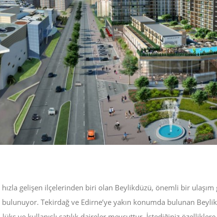
 hızla gelişen ilçelerinden biri olan Beylikdüzü, önemli bir ulaşım
 bulunuyor. Tekirdağ ve Edirne’ye yakın konumda bulunan Beyli
 lüks ve kullanışlı satılık daireler mevcuttur. İstediğiniz özelliklere