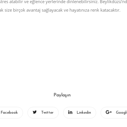
tres atabilir ve eğlence yerlerinde dinlenebilirsiniz. Beylikdüzü’n
Kavrama, Denge
Dayanıklılık
k size birçok avantaj sağlayacak ve hayatınıza renk katacaktır.
Güncel
13 Mayıs 2026
Güncel
13 Mayıs 2026
Paylaşın
Facebook
Twitter
Linkedin
Googl