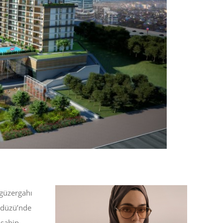
 güzergahı
kdüzü’nde
 sahip