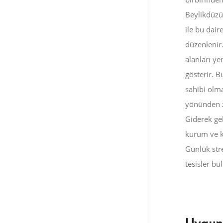
Beylikdüzü’
ile bu dair
düzenlenir
alanları yer
gösterir. 
sahibi olma
yönünden ze
Giderek gel
kurum ve ku
Günlük stre
tesisler bu