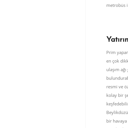
metrobüs il
Yatırı
Prim yapan 
en çok dikk
ulaşım ağı
bulundurabi
Kaza Haberleri ve Asayiş
resmi ve öz
Gündemi
kolay bir ş
Güncel
15 Haziran 2026
keşfedebili
Beylikdüzü’
bir havaya 