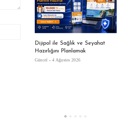
Dijipol ile Sağlık ve Seyahat
Hazırlığını Planlamak
Beyaz Gö
Güncel
4 Ağustos 2026
Güncel
29
eni Kullanıcı
Kalıp ve