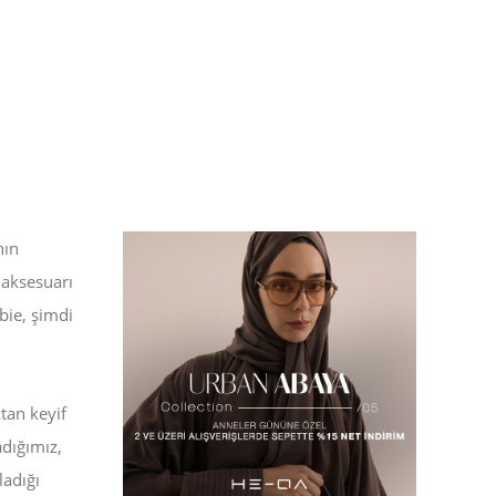
nın
 aksesuarı
rbie, şimdi
tan keyif
adığımız,
ladığı