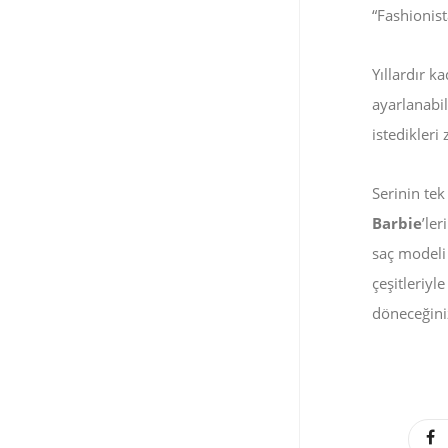
“Fashionist
Yıllardır k
ayarlanabil
istedikler
Serinin tek
Barbie
’ler
saç modeli
çeşitleriyl
döneceğiniz