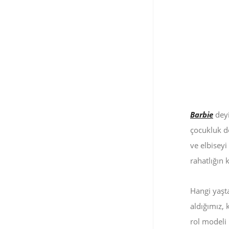
Barbie
deyi
çocukluk d
ve elbiseyi
rahatlığın 
Hangi yaşt
aldığımız,
rol modeli