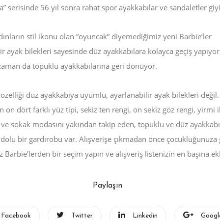
a” serisinde 56 yıl sonra rahat spor ayakkabılar ve sandaletler giy
adınların stil ikonu olan “oyuncak” diyemediğimiz yeni Barbie’ler
ir ayak bilekleri sayesinde düz ayakkabılara kolayca geçiş yapıyor
i zaman da topuklu ayakkabılarına geri dönüyor.
 özelliği düz ayakkabıya uyumlu, ayarlanabilir ayak bilekleri değil.
in on dört farklı yüz tipi, sekiz ten rengi, on sekiz göz rengi, yirmi ik
 ve sokak modasını yakından takip eden, topuklu ve düz ayakkabı
e dolu bir gardırobu var. Alışverişe çıkmadan önce çocukluğunuza 
 Barbie’lerden bir seçim yapın ve alışveriş listenizin en başına ekl
Paylaşın
Facebook
Twitter
Linkedin
Googl