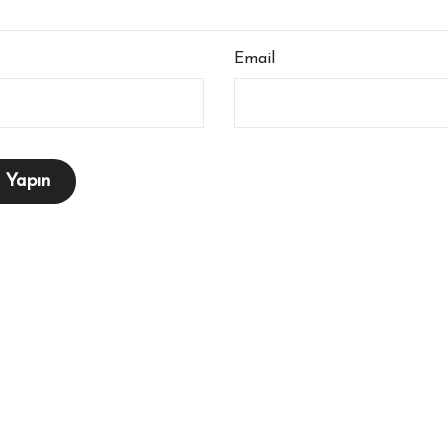
Email
hummel Erkek Spor Ayakkabı
hummel Sporcu Süty
Taban Teknolojileri: Yastıklama,
Yorumları: Destek, 
Kavrama, Denge
Dayanıklılık
Güncel
13 Mayıs 2026
Güncel
13 Mayıs 2026