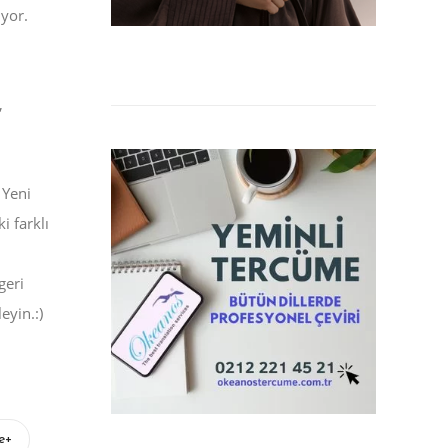
iyor.
,
 Yeni
i farklı
geri
eyin.:)
e+