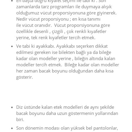
En başta doğru kıyafet seçimi ile tabi ki . Son
zamanlarda tarz programları ile duymaya alışık
olduğumuz vücut proporsiyonuna göre giyinerek.
Nedir vücut proporsiyonu ; en kısa tanımı
ile vücut oranıdır. Vücut proporsiyonuna göre
özellikle desenli , çizgili , çok renkli kıyafetler
yerine, tek renk kıyafetler tercih etmek.
Ve tabi ki ayakkabı. Ayakkabı seçerken dikkat
edilmesi gereken ise bilekten bağlı ya da bileğe
kadar olan modeller yerine , bileğin altında kalan
modeller tercih etmek. Bileğe kadar olan modeller
her zaman bacak boyunu olduğundan daha kısa
gösterir.
Diz üstünde kalan etek modelleri de aynı şekilde
bacak boyunu daha uzun göstermenin yollarından
biri.
Son dönemin modası olan yüksek bel pantolonlar,