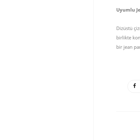
Uyumlu J
Dizüstü çiz
birlikte k
bir jean pa
Kaza Haberleri ve Asayiş
Gündemi
Güncel
15 Haziran 2026