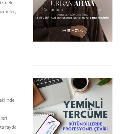
çizmeler
izmeler,
eklinde
leri
ta fayda