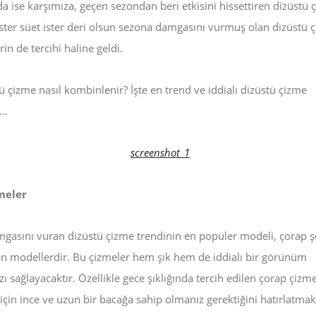
a ise karşımıza, geçen sezondan beri etkisini hissettiren dizüstü 
ster süet ister deri olsun sezona damgasını vurmuş olan dizüstü ç
rin de tercihi haline geldi.
ü çizme nasıl kombinlenir? İşte en trend ve iddialı dizüstü çizme
i…
meler
gasını vuran dizüstü çizme trendinin en popüler modeli, çorap ş
an modellerdir. Bu çizmeler hem şık hem de iddialı bir görünüm
 sağlayacaktır. Özellikle gece şıklığında tercih edilen çorap çizme
çin ince ve uzun bir bacağa sahip olmanız gerektiğini hatırlatmak