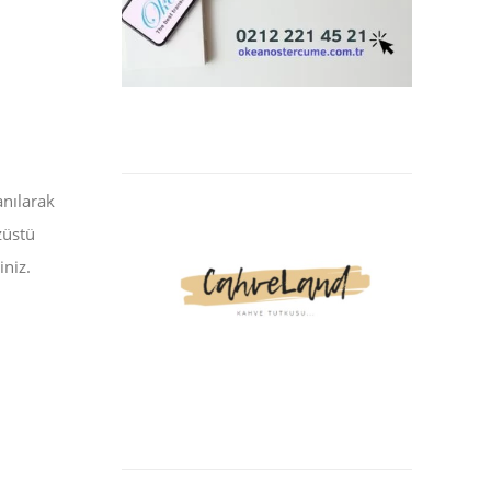
anılarak
züstü
niz.