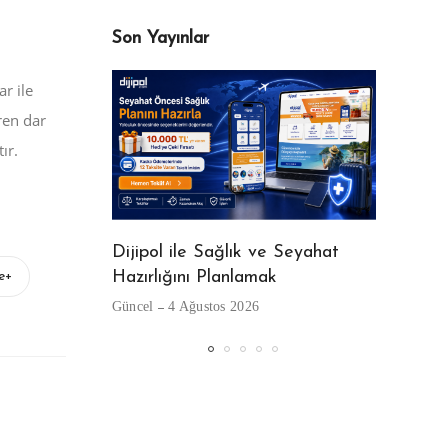
Son Yayınlar
r ile
eni Kullanıcı
ren dar
Kalıp ve
ır.
Dijipol ile Sağlık ve Seyahat
Hazırlığını Planlamak
e+
Beyaz Gö
Güncel
4 Ağustos 2026
Güncel
29