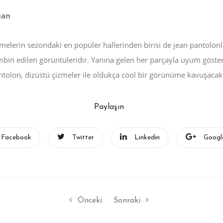
ean
melerin sezondaki en popüler hallerinden birisi de jean pantolonla
hummel Erkek Spor Ayakkabı
hummel Sporcu Süty
ombin edilen görüntüleridir. Yanına gelen her parçayla uyum göste
Taban Teknolojileri: Yastıklama,
Yorumları: Destek, 
ntolon, dizüstü çizmeler ile oldukça cool bir görünüme kavuşacakt
Kavrama, Denge
Dayanıklılık
Güncel
13 Mayıs 2026
Güncel
13 Mayıs 2026
Paylaşın
Facebook
Twitter
Linkedin
Googl
Önceki
Sonraki