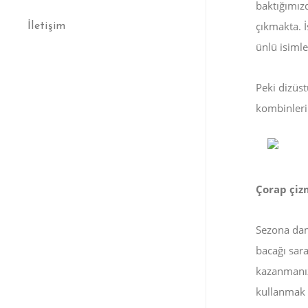
baktığımızd
çıkmakta. İ
İletişim
ünlü isimle
Peki dizüst
kombinler
Çorap çiz
Sezona dam
bacağı sar
kazanmanızı
kullanmak i