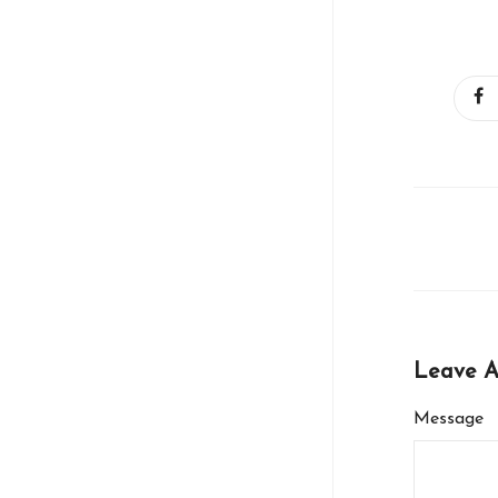
Kaza Haberleri ve Asayiş
Gündemi
Leave 
Güncel
15 Haziran 2026
Message