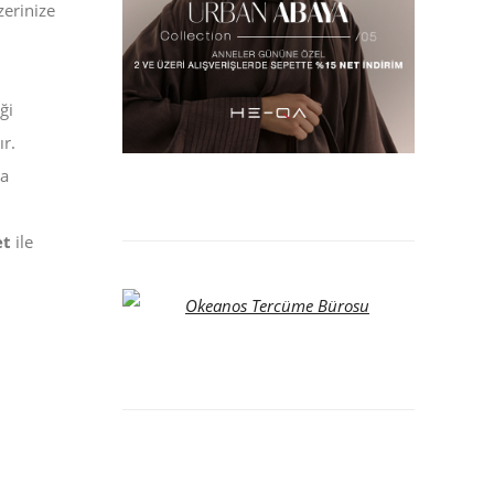
zerinize
ği
ır.
ha
et
ile