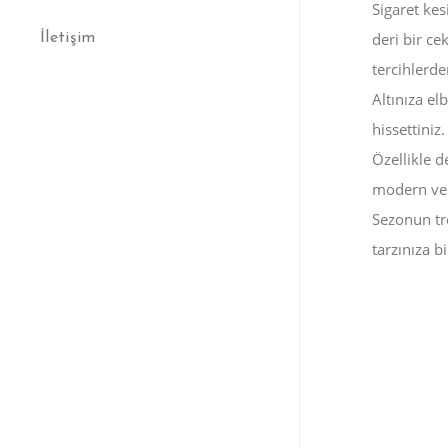
Sigaret kes
deri bir ce
İletişim
tercihlerden
Altınıza el
hissettiniz.
Özellikle d
modern ve 
Sezonun tre
tarzınıza bi