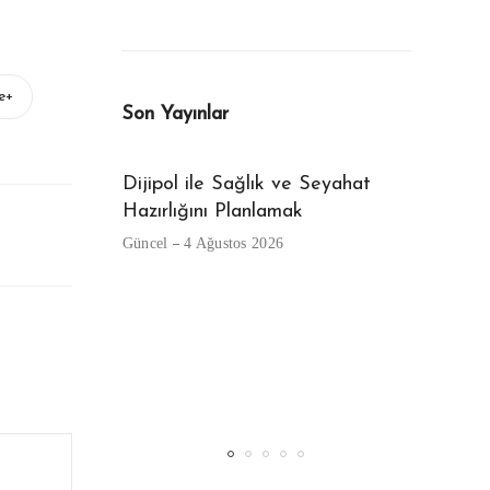
e+
Son Yayınlar
eni Kullanıcı
Dijipol ile Sağlık ve Seyahat
Beyaz Gö
Kalıp ve
Hazırlığını Planlamak
Güncel
29
Güncel
4 Ağustos 2026