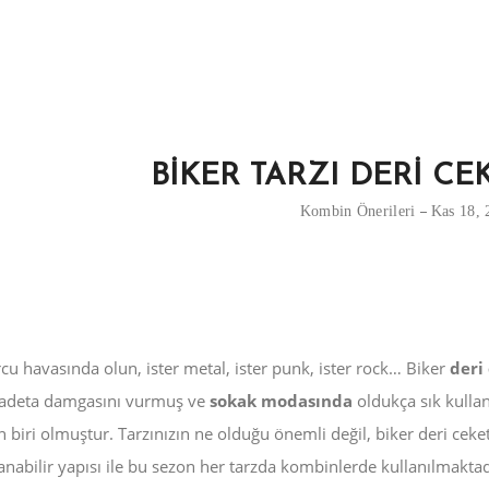
BİKER TARZI DERİ CE
Kombin Önerileri
Kas 18, 
cu havasında olun, ister metal, ister punk, ister rock… Biker
deri
 adeta damgasını vurmuş ve
sokak modasında
oldukça sık kullan
 biri olmuştur. Tarzınızın ne olduğu önemli değil, biker deri ceket
anabilir yapısı ile bu sezon her tarzda kombinlerde kullanılmaktad