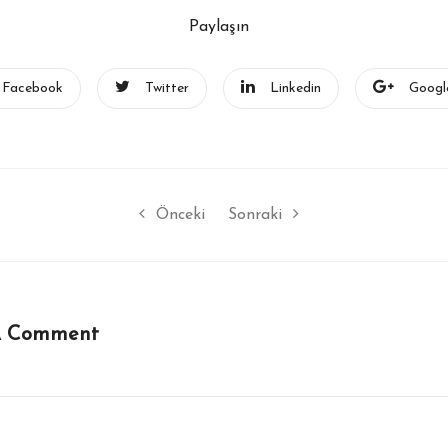
Paylaşın
Facebook
Twitter
Linkedin
Googl
hummel Erkek Spor Ayakkabı
hummel Sporcu Süty
Taban Teknolojileri: Yastıklama,
Yorumları: Destek, 
Önceki
Sonraki
Kavrama, Denge
Dayanıklılık
Güncel
13 Mayıs 2026
Güncel
13 Mayıs 2026
A Comment