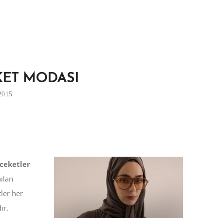
KET MODASI
2015
 ceketler
ılan
ler her
ır.