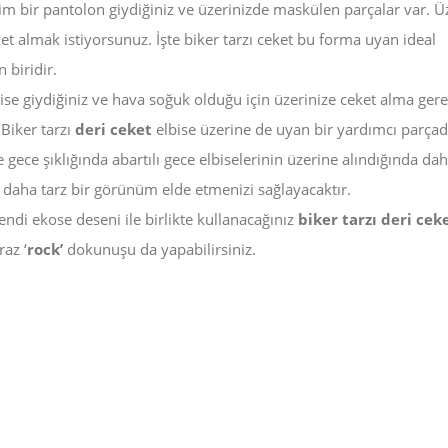
im bir pantolon giydiğiniz ve üzerinizde maskülen parçalar var. Ü
ket almak istiyorsunuz. İşte biker tarzı ceket bu forma uyan ideal
 biridir.
bise giydiğiniz ve hava soğuk olduğu için üzerinize ceket alma gere
 Biker tarzı
deri ceket
elbise üzerine de uyan bir yardımcı parçad
e gece şıklığında abartılı gece elbiselerinin üzerine alındığında da
daha tarz bir görünüm elde etmenizi sağlayacaktır.
ndi ekose deseni ile birlikte kullanacağınız
biker tarzı deri cek
raz ‘
rock’
dokunuşu da yapabilirsiniz.